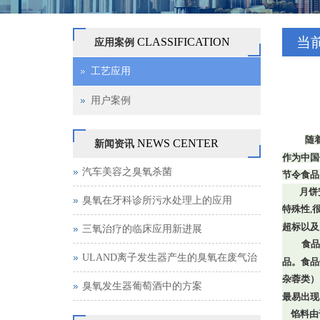
当
CLASSIFICATION
应用案例
工艺应用
用户案例
随
NEWS CENTER
新闻资讯
作为中国
汽车美容之臭氧杀菌
节令食品
月饼
臭氧在牙科诊所污水处理上的应用
特殊性
,
超标以及
三氧治疗的临床应用新进展
食品
ULAND离子发生器产生的臭氧在废气治
品。食品
杂蓉类）
理中的作用
臭氧发生器葡萄酒中的方案
最易出现
馅料由于