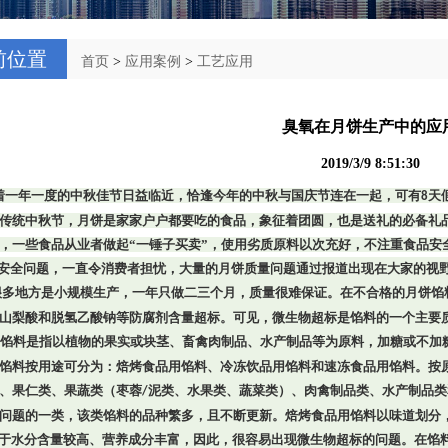
前位置
首页
>
应用案例
>
工艺应用
臭氧在月饼生产中的应
2019/3/9 8:51:30
着一年一度的中秋佳节日益临近，恰逢今年的中秋与国庆节连在一起，可有
天
8
传统中秋节，月饼是家家户户都要吃的食品，象征着团圆，也是送礼的必备礼
，一些食品从业者做起“一锤子买卖”，使用劣质原料以次充好，不注重食品安
安全问题，一直令消费者担忧，大量的月饼质量问题通过报道出现在大家的视
很多地方是小规模生产，一年只做二三个月，质量很难保证。在不合格的月饼馅
山梨酸和脱氢乙酸钠等防腐剂含量超标。可见，微生物超标是馅料的一个主要
馅料是指以植物的果实或块茎、畜禽肉制品、水产制品等为原料，加糖或不加
馅料按用途可分为：焙烤食品用馅料、冷冻饮品用馅料和速冻食品用馅料。按
、果仁类、果蔬类（枣蓉
泥类、水果类、蔬菜类）、肉禽制品类、水产制品类
/
问题的一类，该类馅料的品种繁多，且不断更新。焙烤食品用馅料以味道划分
水分含量较高、营养成分丰富，因此，很容易出现微生物超标的问题。在馅料